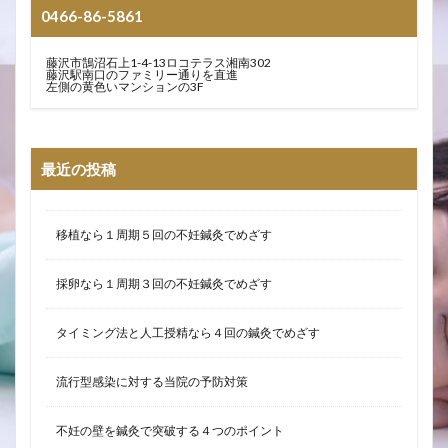
0466-86-5861
藤沢市鵠沼石上1-4-13ロコテラス湘南302
藤沢駅南口のファミリー通りを直進
左側の黄色いマンションの3F
最近の投稿
移植なら１周期５回の不妊鍼灸でめざす
採卵なら１周期３回の不妊鍼灸でめざす
タイミング法と人工授精なら４回の鍼灸でめざす
流行型感染に対する当院の予防対策
不妊の壁を鍼灸で突破する４つのポイント