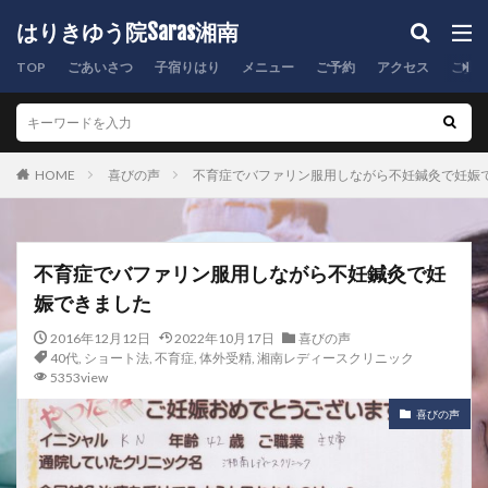
はりきゆう院Saras湘南
TOP
ごあいさつ
子宿りはり
メニュー
ご予約
アクセス
ご質
HOME
喜びの声
不育症でバファリン服用しながら不妊鍼灸で妊娠
不育症でバファリン服用しながら不妊鍼灸で妊
娠できました
2016年12月12日
2022年10月17日
喜びの声
40代
,
ショート法
,
不育症
,
体外受精
,
湘南レディースクリニック
5353view
喜びの声