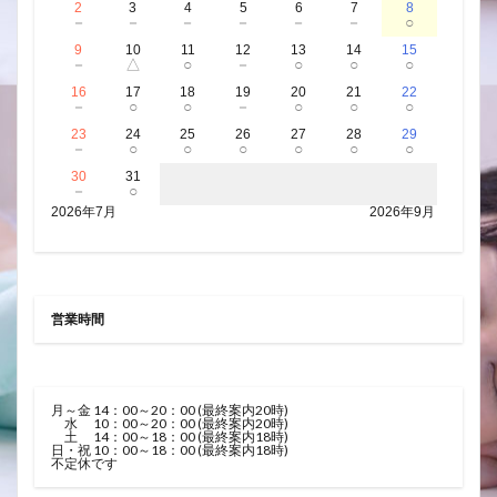
2
3
4
5
6
7
8
－
－
－
－
－
－
○
9
10
11
12
13
14
15
－
△
○
－
○
○
○
16
17
18
19
20
21
22
－
○
○
－
○
○
○
23
24
25
26
27
28
29
－
○
○
○
○
○
○
30
31
－
○
2026年7月
2026年9月
営業時間
月～金 14：00～20：00 (最終案内20時)
水 10：00～20：00 (最終案内20時)
土 14：00～18：00 (最終案内18時)
日・祝 10：00～18：00 (最終案内18時)
不定休です