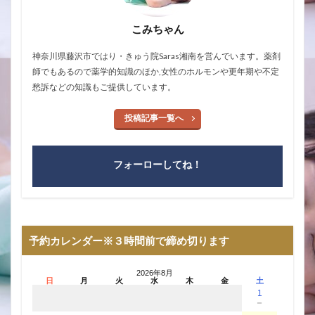
こみちゃん
神奈川県藤沢市ではり・きゅう院Saras湘南を営んでいます。薬剤
師でもあるので薬学的知識のほか,女性のホルモンや更年期や不定
愁訴などの知識もご提供しています。
投稿記事一覧へ
フォーローしてね！
予約カレンダー※３時間前で締め切ります
2026年8月
日
月
火
水
木
金
土
1
－