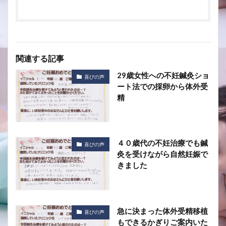
関連する記事
29歳女性への不妊鍼灸ショ
喜びの声
ート法での採卵から体外受
精
４０歳代の不妊治療でも鍼
喜びの声
灸を受けながら自然妊娠で
きました
急に決まった体外受精移植
喜びの声
もできるかぎりご案内いた