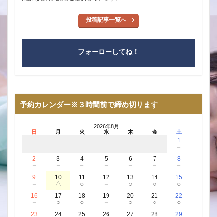
投稿記事一覧へ
フォーローしてね！
予約カレンダー※３時間前で締め切ります
2026年8月
日
月
火
水
木
金
土
1
－
2
3
4
5
6
7
8
－
－
－
－
－
－
－
9
10
11
12
13
14
15
－
△
○
－
○
○
○
16
17
18
19
20
21
22
－
○
○
－
○
○
○
23
24
25
26
27
28
29