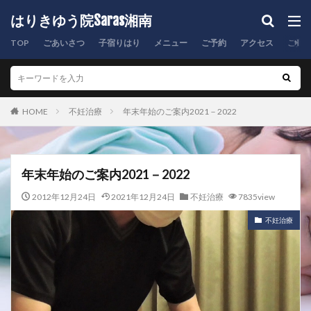
はりきゆう院Saras湘南
TOP
ごあいさつ
子宿りはり
メニュー
ご予約
アクセス
ご質
HOME
不妊治療
年末年始のご案内2021－2022
年末年始のご案内2021－2022
2012年12月24日
2021年12月24日
不妊治療
7835view
不妊治療