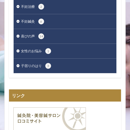
不妊治療
2
不妊鍼灸
6
喜びの声
14
女性のお悩み
1
子宿りのはり
3
リンク