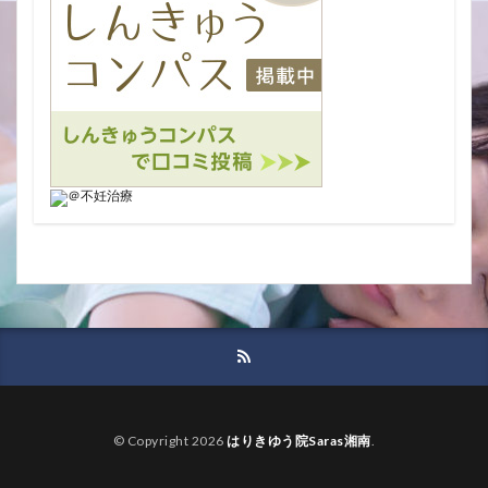
© Copyright 2026
はりきゆう院Saras湘南
.