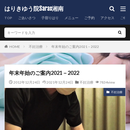
はりきゆう院Saras湘南
TOP
ごあいさつ
子宿りはり
メニュー
ご予約
アクセス
ご質
HOME
不妊治療
年末年始のご案内2021－2022
年末年始のご案内2021－2022
2012年12月24日
2021年12月24日
不妊治療
7834view
不妊治療