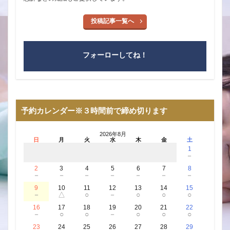
投稿記事一覧へ
フォーローしてね！
予約カレンダー※３時間前で締め切ります
2026年8月
日
月
火
水
木
金
土
1
－
2
3
4
5
6
7
8
－
－
－
－
－
－
－
9
10
11
12
13
14
15
－
△
○
－
○
○
○
16
17
18
19
20
21
22
－
○
○
－
○
○
○
23
24
25
26
27
28
29