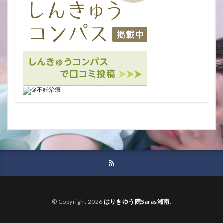
© Copyright 2026
はりきゆう院Saras湘南
.