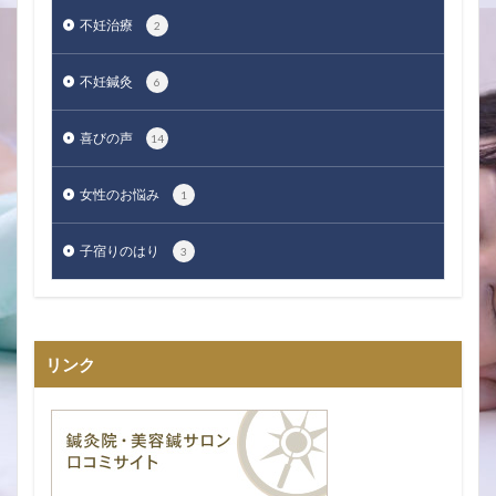
不妊治療
2
不妊鍼灸
6
喜びの声
14
女性のお悩み
1
子宿りのはり
3
リンク