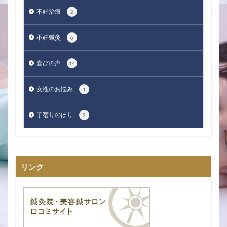
不妊治療
2
不妊鍼灸
6
喜びの声
14
女性のお悩み
1
子宿りのはり
3
リンク