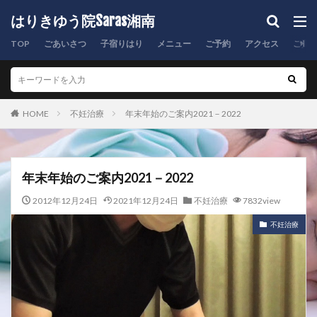
はりきゆう院Saras湘南
TOP
ごあいさつ
子宿りはり
メニュー
ご予約
アクセス
ご質
HOME
不妊治療
年末年始のご案内2021－2022
年末年始のご案内2021－2022
2012年12月24日
2021年12月24日
不妊治療
7832view
不妊治療