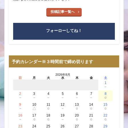
投稿記事一覧へ
フォーローしてね！
予約カレンダー※３時間前で締め切ります
2026年8月
日
月
火
水
木
金
土
1
－
2
3
4
5
6
7
8
－
－
－
－
－
－
○
9
10
11
12
13
14
15
－
△
○
－
○
○
○
16
17
18
19
20
21
22
－
○
○
－
○
○
○
23
24
25
26
27
28
29