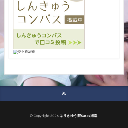
© Copyright 2026
はりきゆう院Saras湘南
.