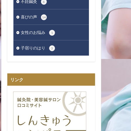
不妊鍼灸
6
喜びの声
14
女性のお悩み
1
子宿りのはり
3
リンク