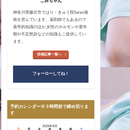
こみちゃん
神奈川県藤沢市ではり・きゅう院Saras湘
南を営んでいます。薬剤師でもあるので
薬学的知識のほか,女性のホルモンや更年
期や不定愁訴などの知識もご提供してい
ます。
投稿記事一覧へ
フォーローしてね！
予約カレンダー※３時間前で締め切りま
す
2026年8月
日
月
火
水
木
金
土