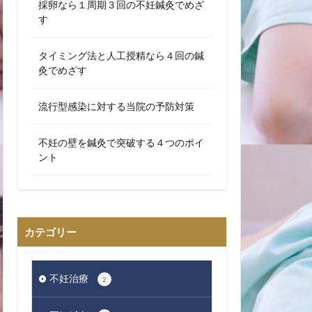
採卵なら１周期３回の不妊鍼灸でめざ
す
タイミング法と人工授精なら４回の鍼
灸でめざす
流行型感染に対する当院の予防対策
不妊の壁を鍼灸で突破する４つのポイ
ント
カテゴリー
不妊治療
2